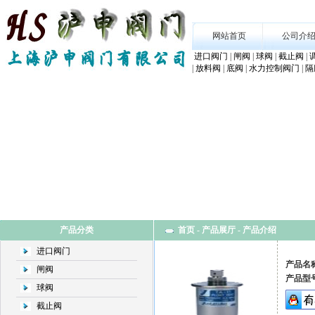
网站首页
公司介
进口阀门
|
闸阀
|
球阀
|
截止阀
|
|
放料阀
|
底阀
|
水力控制阀门
|
隔
产品分类
首页 -
产品展厅
-
产品介绍
进口阀门
产品名
闸阀
产品型
球阀
截止阀