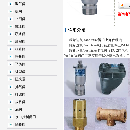
调节阀
蝶阀
咨询电话：
止回阀
减压阀
疏水阀
耀希达凯
Yoshitake
阀门上海
代理商
旋塞阀
耀希达凯Yoshitake阀门获质量保证IS
柱塞阀
耀希达凯Yoshitake排气阀（TA-2排气阀、
Yoshitake阀门广泛应用于锅炉蒸汽系统，
呼吸阀
平衡阀
针型阀
阻火器
排气阀
排泥阀
放料阀
底阀
水力控制阀门
隔膜阀